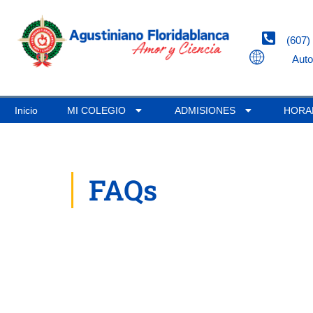
(607)
Auto
Inicio
MI COLEGIO
ADMISIONES
HORA
FAQs