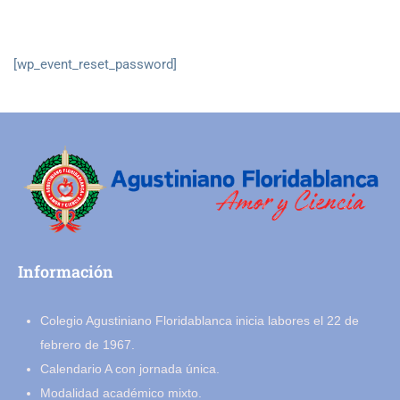
[wp_event_reset_password]
Información
Colegio Agustiniano Floridablanca inicia labores el 22 de
febrero de 1967.
Calendario A con jornada única.
Modalidad académico mixto.