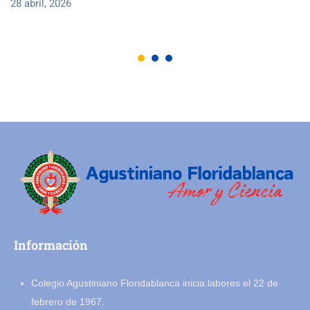
28 abril, 2026
Información
Colegio Agustiniano Floridablanca inicia labores el 22 de
febrero de 1967.