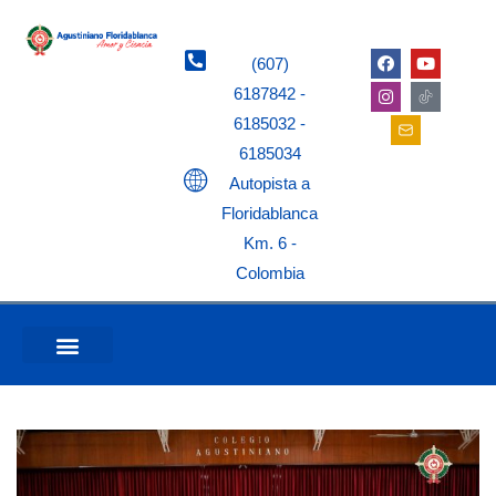
(607)
6187842 -
6185032 -
6185034
Autopista a
Floridablanca
Km. 6 -
Colombia