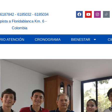
 6187842 - 6185032 - 6185034
pista a Floridablanca Km. 6 -
Colombia
RIO ATENCIÓN
CRONOGRAMA
BIENESTAR
C