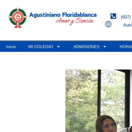
(607)
Auto
Inicio
MI COLEGIO
ADMISIONES
HORA