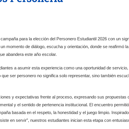
la campaña para la elección del Personero Estudiantil 2026 con un sign
n un momento de diálogo, escucha y orientación, donde se reafirmó la
que abandera este año escolar.
studiantes a asumir esta experiencia como una oportunidad de servicio
ue ser personero no significa solo representar, sino también escuc
ones y expectativas frente al proceso, expresando sus propuestas co
d mental y el sentido de pertenencia institucional. El encuentro permiti
mpaña basada en el respeto, la honestidad y el juego limpio. Inspira
ste en servir”, nuestros estudiantes inician esta etapa con entusiasm