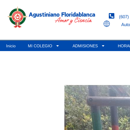
(607)
Auto
Inicio
MI COLEGIO
ADMISIONES
HORA