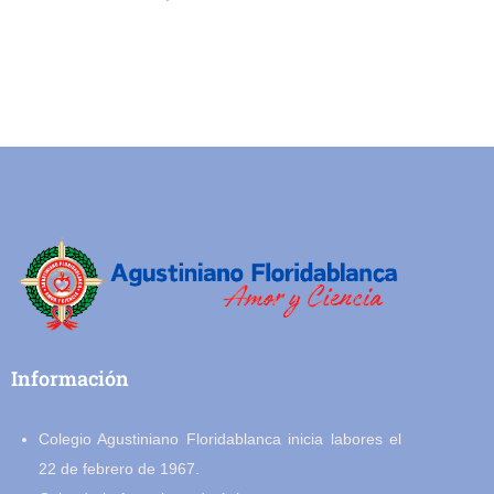
Información
Colegio Agustiniano Floridablanca inicia labores el
22 de febrero de 1967.